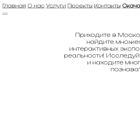
Главная
О нас
Услуги
Проекты
Контакты
Скача
Приходите в Моско
найдите множес
интерактивных экспо
реальности! Исследуй
и находите мног
познават